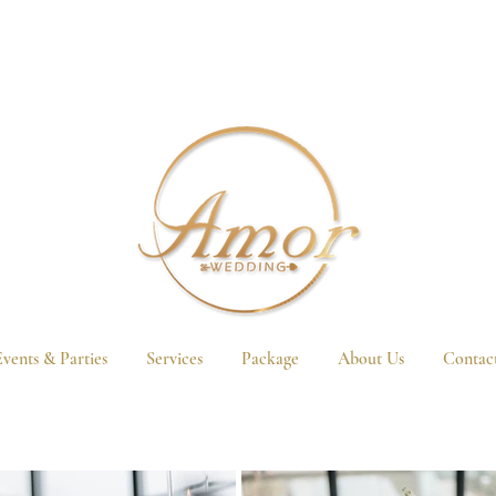
vents & Parties
Services
Package
About Us
Contac